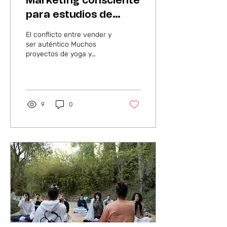
Marketing consciente
para estudios de
yoga: cómo
El conflicto entre vender y
comunicar sin perder
ser auténtico Muchos
proyectos de yoga y
tu esencia
bienestar tienen algo
valioso que compartir,
pero se sienten
incómodos al momento de
comunicarlo. Aparece una
9
0
tensión común: querer
llegar a más personas sin
sentir que están
vendiendo desde la
presión. Esa incomodidad
no significa que el
proyecto no deba vender.
Significa que necesita
encontrar una forma de
comunicar más alineada
con su esencia. El
marketing consciente